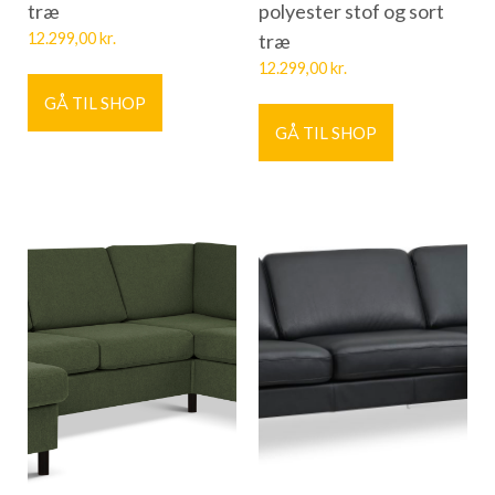
træ
polyester stof og sort
12.299,00
kr.
træ
12.299,00
kr.
GÅ TIL SHOP
GÅ TIL SHOP