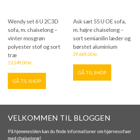
Wendy set 6 U 2C3D
Ask sæt 55 U OE sofa,
sofa, m. chaiselong –
m. højre chaiselong –
vinter mosgrøn
sort semianilin læder og
polyester stof og sort
børstet aluminium
træ
29.669,00
kr.
13.549,00
kr.
GÅ TIL SHOP
GÅ TIL SHOP
VELKOMMEN TIL BLOGGEN
På hjemmesiden kan du finde informationer om hjørnesofaer
med chaiselong!