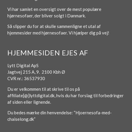
Vi har samlet en oversigt over de mest populære
hjørnesofaer, der bliver solgt i Danmark.
Så slipper du for at skulle sammenligne et utal af
hjemmesider med hjørnesofaer. Vi hjælper dig på vej!
HJEMMESIDEN EJES AF
Lytt Digital ApS
Jagtvej 215 A, 9. 2100 Kbh Ø
CVR nr.: 36537930
Du er velkommen til at skrive til os på
affiliate[@]lyttdigital.dk, hvis du har forslag til forbedringer
af siden eller lignende.
Du bedes mærke din henvendelse: “Hjoernesofa-med-
chaiselong.dk”