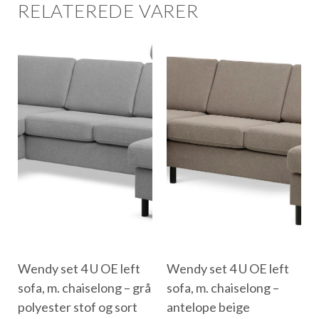
RELATEREDE VARER
Wendy set 4 U OE left
Wendy set 4 U OE left
sofa, m. chaiselong – grå
sofa, m. chaiselong –
polyester stof og sort
antelope beige