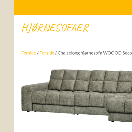
HJØRNESOFAER
Forside
/
Forside
/ Chaiselong hjørnesofa WOOOD Secon