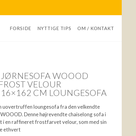
FORSIDE
NYTTIGE TIPS
OM / KONTAKT
HJØRNESOFA WOOOD
FROST VELOUR
316×162 CM LOUNGESOFA
 uovertruffen loungesofa fra den velkendte
 WOOOD. Denne højrevendte chaiselong sofa i
 i en raffineret frostfarvet velour, som med sin
te ethvert