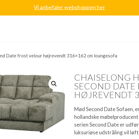
Vi anbefaler webshoppen her
d Date frost velour højrevendt 316×162 cm loungesofa
CHAISELONG 
SECOND DATE 
HØJREVENDT 
Mød Second Date Sofaen, en
hollandske møbelproducent
serien Second Date er udført
luksuriøse udstråling vil løf