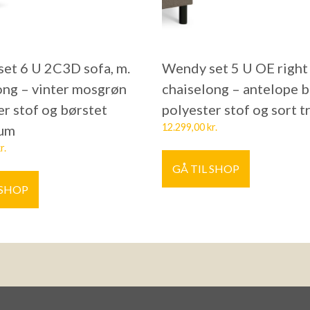
et 6 U 2C3D sofa, m.
Wendy set 5 U OE right 
ong – vinter mosgrøn
chaiselong – antelope 
er stof og børstet
polyester stof og sort 
12.299,00
kr.
ium
r.
GÅ TIL SHOP
 SHOP