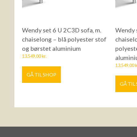
Wendy set 6 U 2C3D sofa, m.
Wendy s
chaiselong – blå polyester stof
chaisel
og børstet aluminium
polyest
13.549,00
kr.
alumin
13.549,00
k
GÅ TIL SHOP
GÅ TIL