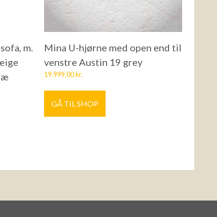
sofa, m.
Mina U-hjørne med open end til
beige
venstre Austin 19 grey
19.999,00
kr.
træ
GÅ TIL SHOP