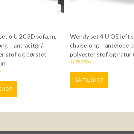
et 6 U 2C3D sofa, m.
Wendy set 4 U OE left s
ong – antracitgrå
chaiselong – antelope 
er stof og børstet
polyester stof og natur
12.299,00
kr.
ium
r.
GÅ TIL SHOP
 SHOP