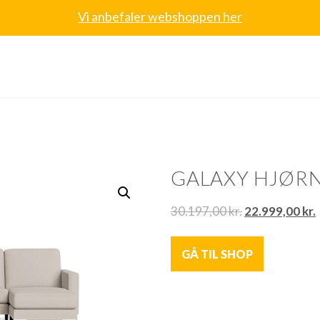
Vi anbefaler webshoppen her
GALAXY HJØR
30.197,00
kr.
22.999,00
kr.
GÅ TIL SHOP