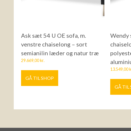
Ask sæt 54 U OE sofa, m.
Wendy s
venstre chaiselong – sort
chaisel
semianilin læder og natur træ
polyest
29.669,00
kr.
alumin
13.549,00
k
GÅ TIL SHOP
GÅ TIL