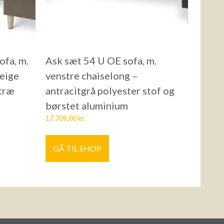
ofa, m.
Ask sæt 54 U OE sofa, m.
beige
venstre chaiselong –
 træ
antracitgrå polyester stof og
børstet aluminium
17.709,00
kr.
GÅ TIL SHOP