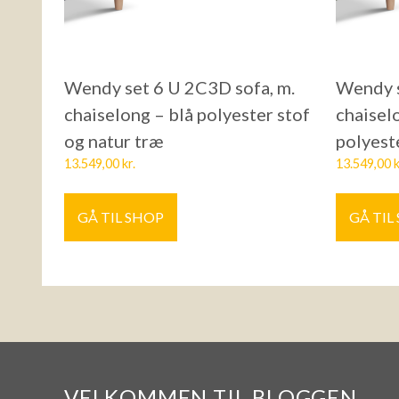
Wendy set 6 U 2C3D sofa, m.
Wendy s
chaiselong – blå polyester stof
chaisel
og natur træ
polyest
13.549,00
kr.
13.549,00
k
GÅ TIL SHOP
GÅ TIL
VELKOMMEN TIL BLOGGEN