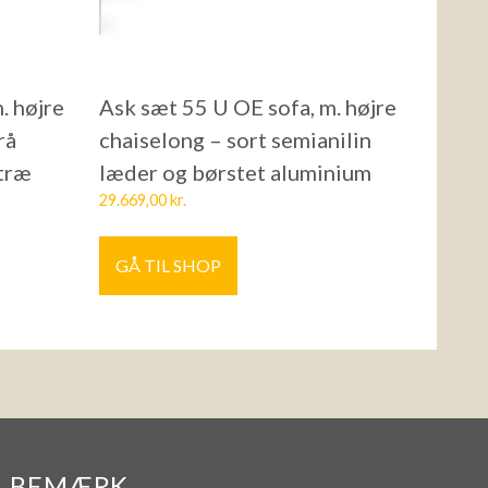
. højre
Ask sæt 55 U OE sofa, m. højre
rå
chaiselong – sort semianilin
 træ
læder og børstet aluminium
29.669,00
kr.
GÅ TIL SHOP
BEMÆRK