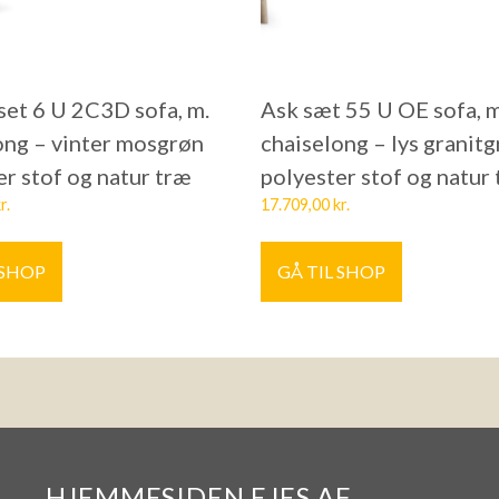
et 6 U 2C3D sofa, m.
Ask sæt 55 U OE sofa, m
ong – vinter mosgrøn
chaiselong – lys granitg
er stof og natur træ
polyester stof og natur
r.
17.709,00
kr.
 SHOP
GÅ TIL SHOP
HJEMMESIDEN EJES AF