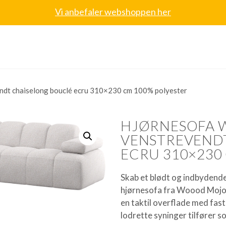
Vi anbefaler webshoppen her
t chaiselong bouclé ecru 310×230 cm 100% polyester
HJØRNESOFA
VENSTREVEND
ECRU 310×230
Skab et blødt og indbydend
hjørnesofa fra Woood Mojo. 
en taktil overflade med fast
lodrette syninger tilfører s