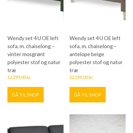
Wendy set 4 U OE left
Wendy set 4 U OE left
sofa, m. chaiselong –
sofa, m. chaiselong –
vinter mosgrønt
antelope beige
polyester stof og natur
polyester stof og natur
træ
træ
12.299,00
kr.
12.299,00
kr.
GÅ TIL SHOP
GÅ TIL SHOP