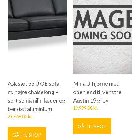
Ask sæt 55 U OE sofa,
Mina U-hjørne med
m. højre chaiselong –
open end til venstre
sort semianilin læder og
Austin 19 grey
børstet aluminium
19.999,00
kr.
29.669,00
kr.
GÅ TIL SHOP
GÅ TIL SHOP