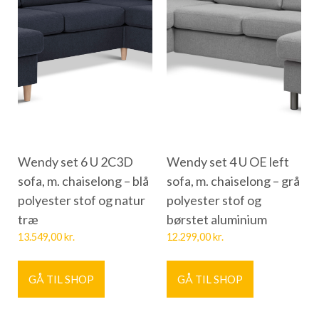
Wendy set 6 U 2C3D
Wendy set 4 U OE left
sofa, m. chaiselong – blå
sofa, m. chaiselong – grå
polyester stof og natur
polyester stof og
træ
børstet aluminium
13.549,00
kr.
12.299,00
kr.
GÅ TIL SHOP
GÅ TIL SHOP