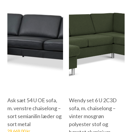
Ask sæt 54 U OE sofa,
Wendy set 6 U 2C3D
m. venstre chaiselong –
sofa, m. chaiselong –
sort semianilin læder og
vinter mosgrøn
sort metal
polyester stof og
29.669,00
kr.
børstet aluminium