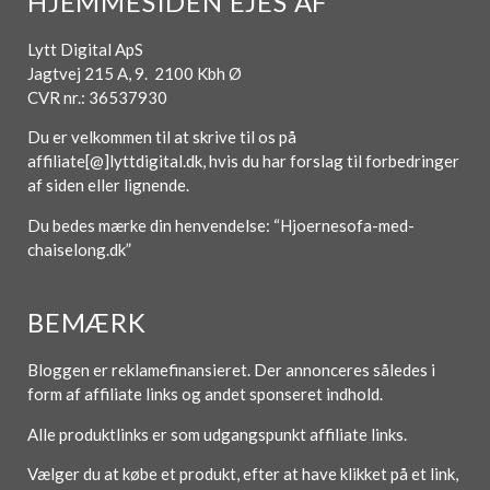
HJEMMESIDEN EJES AF
Lytt Digital ApS
Jagtvej 215 A, 9. 2100 Kbh Ø
CVR nr.: 36537930
Du er velkommen til at skrive til os på
affiliate[@]lyttdigital.dk, hvis du har forslag til forbedringer
af siden eller lignende.
Du bedes mærke din henvendelse: “Hjoernesofa-med-
chaiselong.dk”
BEMÆRK
Bloggen er reklamefinansieret. Der annonceres således i
form af affiliate links og andet sponseret indhold.
Alle produktlinks er som udgangspunkt affiliate links.
Vælger du at købe et produkt, efter at have klikket på et link,