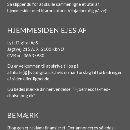
Så slipper du for at skulle sammenligne et utal af
hjemmesider med hjørnesofaer. Vi hjælper dig på vej!
HJEMMESIDEN EJES AF
Lytt Digital ApS
Jagtvej 215 A, 9. 2100 Kbh Ø
CVR nr.: 36537930
Du er velkommen til at skrive til os på
affiliate[@]lyttdigital.dk, hvis du har forslag til forbedringer
af siden eller lignende.
Du bedes mærke din henvendelse: “Hjoernesofa-med-
chaiselong.dk”
BEMÆRK
Bloggen er reklamefinansieret. Der annonceres således i