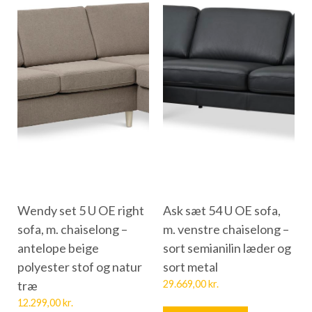
Wendy set 5 U OE right
Ask sæt 54 U OE sofa,
sofa, m. chaiselong –
m. venstre chaiselong –
antelope beige
sort semianilin læder og
polyester stof og natur
sort metal
træ
29.669,00
kr.
12.299,00
kr.