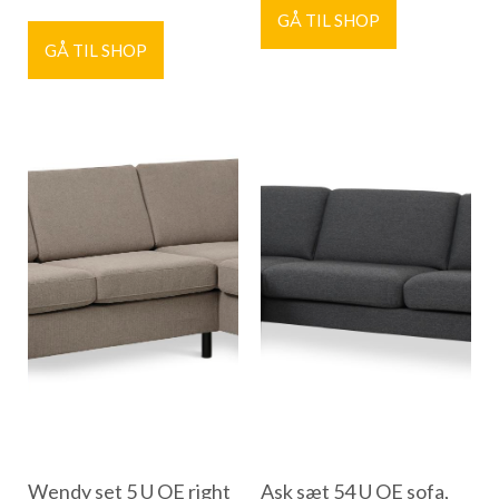
GÅ TIL SHOP
GÅ TIL SHOP
Wendy set 5 U OE right
Ask sæt 54 U OE sofa,