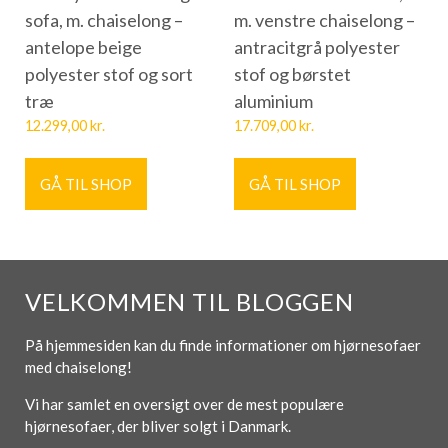
sofa, m. chaiselong –
m. venstre chaiselong –
antelope beige
antracitgrå polyester
polyester stof og sort
stof og børstet
træ
aluminium
12.299,00
kr.
17.709,00
kr.
GÅ TIL SHOP
GÅ TIL SHOP
VELKOMMEN TIL BLOGGEN
På hjemmesiden kan du finde informationer om hjørnesofaer
med chaiselong!
Vi har samlet en oversigt over de mest populære
hjørnesofaer, der bliver solgt i Danmark.