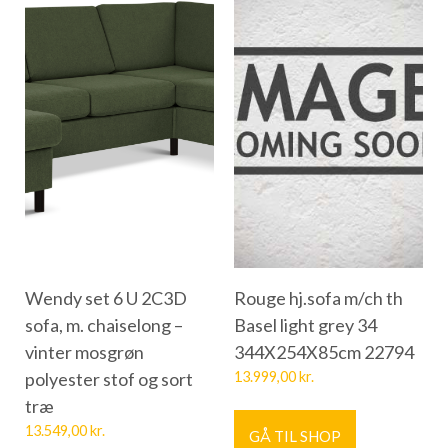
Wendy set 6 U 2C3D
Rouge hj.sofa m/ch th
sofa, m. chaiselong –
Basel light grey 34
vinter mosgrøn
344X254X85cm 22794
polyester stof og sort
13.999,00
kr.
træ
13.549,00
kr.
GÅ TIL SHOP