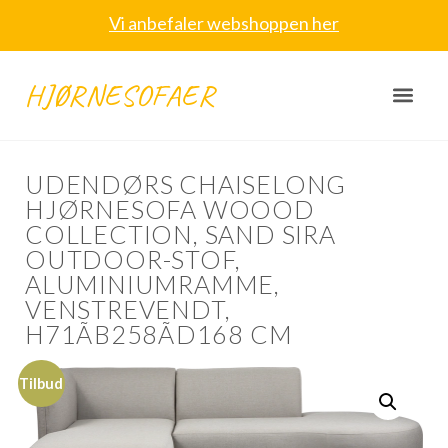
Vi anbefaler webshoppen her
HJØRNESOFAER
UDENDØRS CHAISELONG
HJØRNESOFA WOOOD
COLLECTION, SAND SIRA
OUTDOOR-STOF,
ALUMINIUMRAMME,
VENSTREVENDT,
H71ÃB258ÃD168 CM
Tilbud