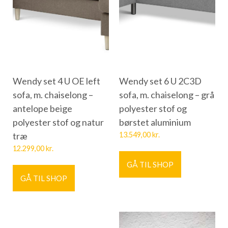
Wendy set 4 U OE left
Wendy set 6 U 2C3D
sofa, m. chaiselong –
sofa, m. chaiselong – grå
antelope beige
polyester stof og
polyester stof og natur
børstet aluminium
træ
13.549,00
kr.
12.299,00
kr.
GÅ TIL SHOP
GÅ TIL SHOP