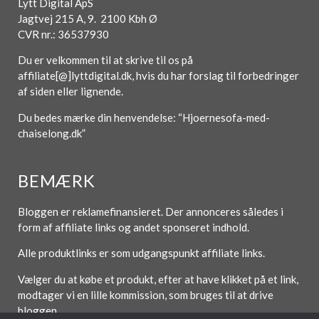
Lytt Digital ApS
Jagtvej 215 A, 9. 2100 Kbh Ø
CVR nr.: 36537930
Du er velkommen til at skrive til os på
affiliate[@]lyttdigital.dk, hvis du har forslag til forbedringer
af siden eller lignende.
Du bedes mærke din henvendelse: “Hjoernesofa-med-
chaiselong.dk”
BEMÆRK
Bloggen er reklamefinansieret. Der annonceres således i
form af affiliate links og andet sponseret indhold.
Alle produktlinks er som udgangspunkt affiliate links.
Vælger du at købe et produkt, efter at have klikket på et link,
modtager vi en lille kommission, som bruges til at drive
bloggen.