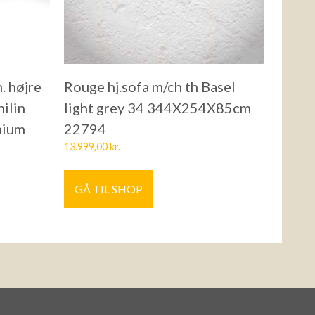
. højre
Rouge hj.sofa m/ch th Basel
nilin
light grey 34 344X254X85cm
nium
22794
13.999,00
kr.
GÅ TIL SHOP