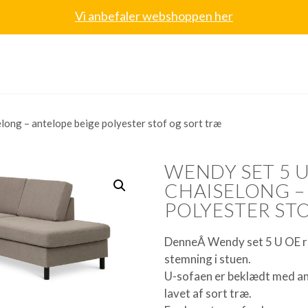
Vi anbefaler webshoppen her
elong – antelope beige polyester stof og sort træ
WENDY SET 5 U
CHAISELONG –
POLYESTER ST
DenneÂ Wendy set 5 U OE ri
stemning i stuen.
U-sofaen er beklædt med ant
lavet af sort træ.