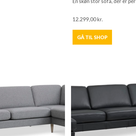
En skøn stor sofa, der er per
12.299,00
kr.
GÅ TIL SHOP