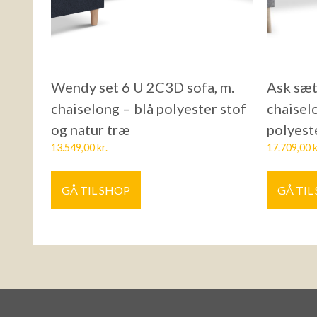
Wendy set 6 U 2C3D sofa, m.
Ask sæt
chaiselong – blå polyester stof
chaiselo
og natur træ
polyest
13.549,00
kr.
17.709,00
k
GÅ TIL SHOP
GÅ TIL