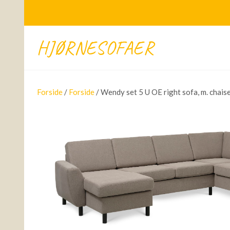
HJØRNESOFAER
Forside
/
Forside
/ Wendy set 5 U OE right sofa, m. chais