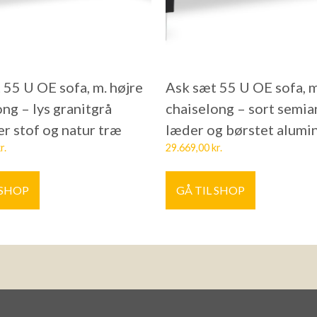
 55 U OE sofa, m. højre
Ask sæt 55 U OE sofa, m
ng – lys granitgrå
chaiselong – sort semia
er stof og natur træ
læder og børstet alumi
r.
29.669,00
kr.
 SHOP
GÅ TIL SHOP