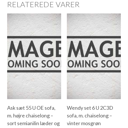
RELATEREDE VARER
Ask sæt 55 U OE sofa,
Wendy set 6 U 2C3D
m. højre chaiselong –
sofa, m. chaiselong –
sort semianilin læder og
vinter mosgrøn