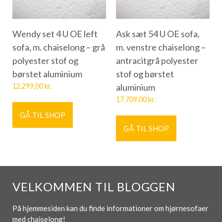
Wendy set 4 U OE left
Ask sæt 54 U OE sofa,
sofa, m. chaiselong – grå
m. venstre chaiselong –
polyester stof og
antracitgrå polyester
børstet aluminium
stof og børstet
12.299,00
kr.
aluminium
17.709,00
kr.
GÅ TIL SHOP
GÅ TIL SHOP
VELKOMMEN TIL BLOGGEN
På hjemmesiden kan du finde informationer om hjørnesofaer
med chaiselong!