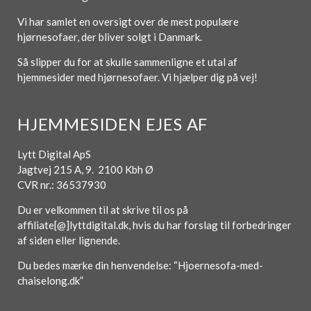
Vi har samlet en oversigt over de mest populære
hjørnesofaer, der bliver solgt i Danmark.
Så slipper du for at skulle sammenligne et utal af
hjemmesider med hjørnesofaer. Vi hjælper dig på vej!
HJEMMESIDEN EJES AF
Lytt Digital ApS
Jagtvej 215 A, 9. 2100 Kbh Ø
CVR nr.: 36537930
Du er velkommen til at skrive til os på
affiliate[@]lyttdigital.dk, hvis du har forslag til forbedringer
af siden eller lignende.
Du bedes mærke din henvendelse: “Hjoernesofa-med-
chaiselong.dk”