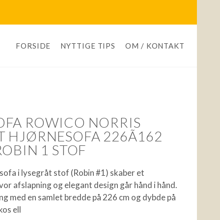
FORSIDE
NYTTIGE TIPS
OM / KONTAKT
OFA ROWICO NORRIS
 HJØRNESOFA 226Ã162
OBIN 1 STOF
sofa i lysegråt stof (Robin #1) skaber et
vor afslapning og elegant design går hånd i hånd.
ng med en samlet bredde på 226 cm og dybde på
kos ell