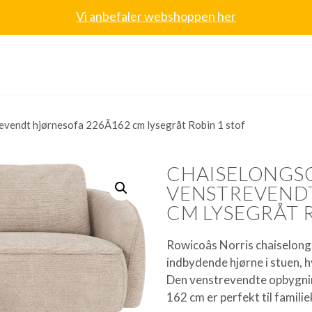
Vi anbefaler webshoppen her
evendt hjørnesofa 226Ã162 cm lysegråt Robin 1 stof
CHAISELONGS
VENSTREVENDT
CM LYSEGRÅT R
Rowicoâs Norris chaiselong
indbydende hjørne i stuen, h
Den venstrevendte opbygni
162 cm er perfekt til familie