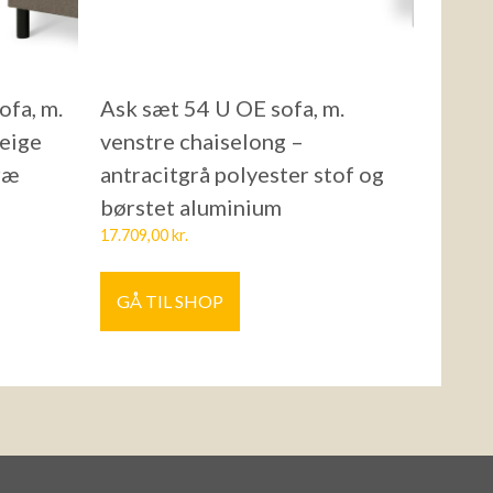
ofa, m.
Ask sæt 54 U OE sofa, m.
beige
venstre chaiselong –
træ
antracitgrå polyester stof og
børstet aluminium
17.709,00
kr.
GÅ TIL SHOP