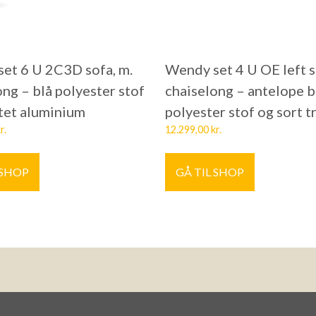
et 6 U 2C3D sofa, m.
Wendy set 4 U OE left s
ong – blå polyester stof
chaiselong – antelope 
tet aluminium
polyester stof og sort 
r.
12.299,00
kr.
 SHOP
GÅ TIL SHOP