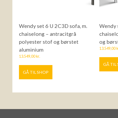
Wendy set 6 U 2C3D sofa, m.
Wendy s
chaiselong – antracitgrå
chaisel
polyester stof og børstet
og børs
13.549,00
k
aluminium
13.549,00
kr.
GÅ TIL
GÅ TIL SHOP