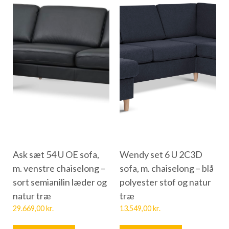
Ask sæt 54 U OE sofa,
Wendy set 6 U 2C3D
m. venstre chaiselong –
sofa, m. chaiselong – blå
sort semianilin læder og
polyester stof og natur
natur træ
træ
29.669,00
kr.
13.549,00
kr.