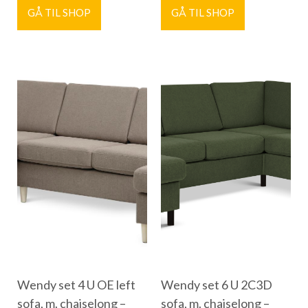
GÅ TIL SHOP
GÅ TIL SHOP
Wendy set 4 U OE left
Wendy set 6 U 2C3D
sofa, m. chaiselong –
sofa, m. chaiselong –