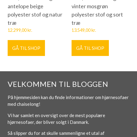
antelope beige
vinter mosgrøn
polyester stof og natur
polyester stof og sort
træ
træ
12.299,00
kr.
13.549,00
kr.
GÅ TIL SHOP
GÅ TIL SHOP
VELKOMMEN TIL BLOGGEN
På hjemmesiden kan du finde informationer om hjørnesofaer
med chaiselong!
Vi har samlet en oversigt over de mest populære
hjørnesofaer, der bliver solgt i Danmark.
Så slipper du for at skulle sammenligne et utal af