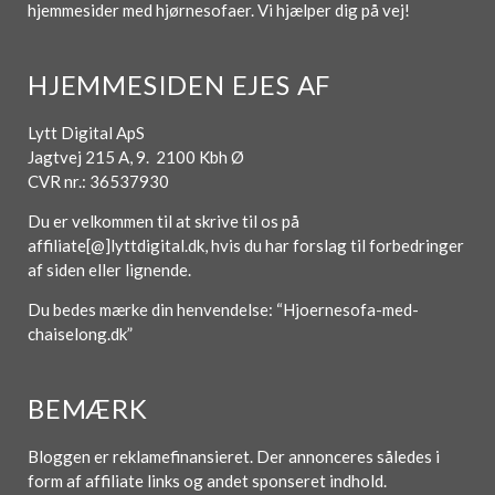
hjemmesider med hjørnesofaer. Vi hjælper dig på vej!
HJEMMESIDEN EJES AF
Lytt Digital ApS
Jagtvej 215 A, 9. 2100 Kbh Ø
CVR nr.: 36537930
Du er velkommen til at skrive til os på
affiliate[@]lyttdigital.dk, hvis du har forslag til forbedringer
af siden eller lignende.
Du bedes mærke din henvendelse: “Hjoernesofa-med-
chaiselong.dk”
BEMÆRK
Bloggen er reklamefinansieret. Der annonceres således i
form af affiliate links og andet sponseret indhold.