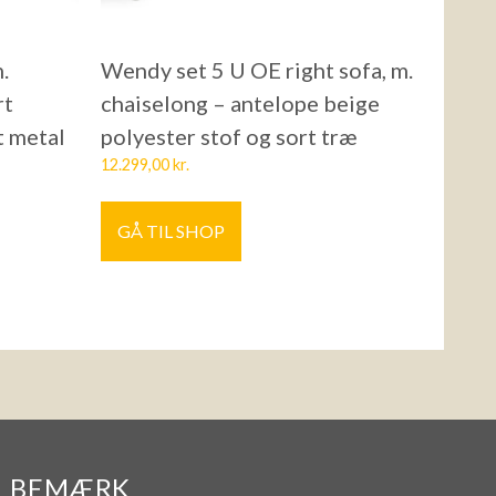
.
Wendy set 5 U OE right sofa, m.
rt
chaiselong – antelope beige
t metal
polyester stof og sort træ
12.299,00
kr.
GÅ TIL SHOP
BEMÆRK