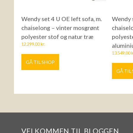
Wendy set 4 U OE left sofa, m.
Wendy s
chaiselong – vinter mosgrønt
chaisel
polyester stof og natur træ
polyest
12.299,00
kr.
alumin
13.549,00
k
GÅ TIL SHOP
GÅ TIL
VELKOMMEN TIL BLOGGEN