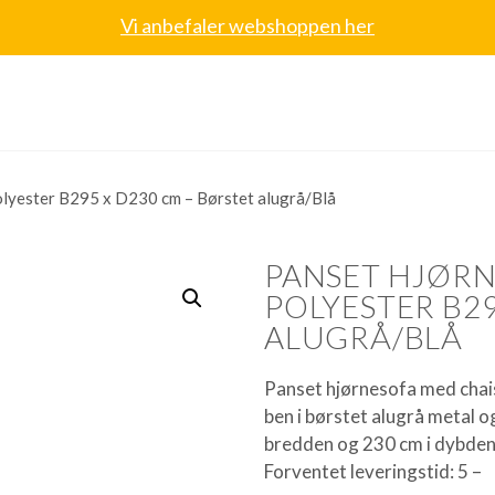
Vi anbefaler webshoppen her
olyester B295 x D230 cm – Børstet alugrå/Blå
PANSET HJØRN
POLYESTER B29
ALUGRÅ/BLÅ
Panset hjørnesofa med chai
ben i børstet alugrå metal o
bredden og 230 cm i dybden 
Forventet leveringstid: 5 –