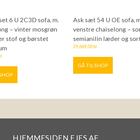
et 6 U 2C3D sofa, m.
Ask sæt 54 U OE sofa, m
ong – vinter mosgrøn
venstre chaiselong – so
er stof og børstet
semianilin læder og sor
29.669,00
kr.
ium
r.
GÅ TIL SHOP
 SHOP
HJEMMESIDEN EJES AF