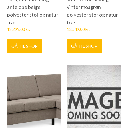
antelope beige
vinter mosgrøn
polyester stof og natur
polyester stof og natur
træ
træ
12.299,00
kr.
13.549,00
kr.
GÅ TIL SHOP
GÅ TIL SHOP