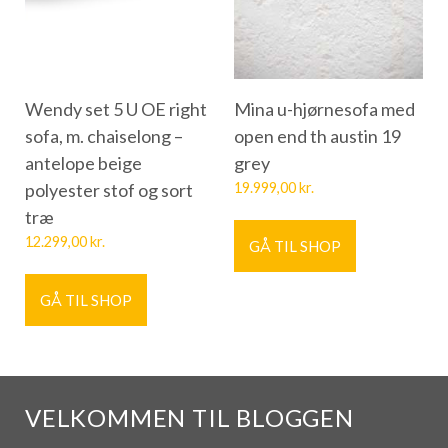
Wendy set 5 U OE right
Mina u-hjørnesofa med
sofa, m. chaiselong –
open end th austin 19
antelope beige
grey
polyester stof og sort
19.999,00
kr.
træ
12.299,00
kr.
GÅ TIL SHOP
GÅ TIL SHOP
VELKOMMEN TIL BLOGGEN