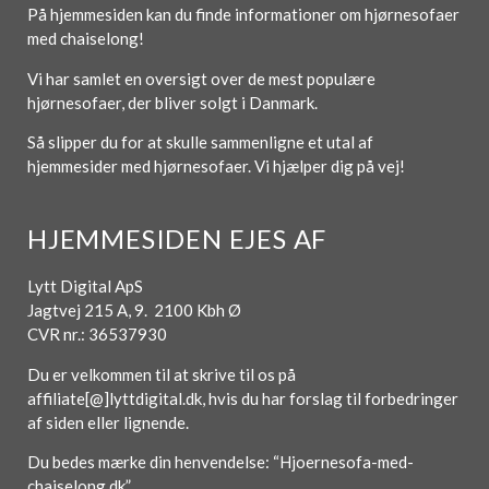
På hjemmesiden kan du finde informationer om hjørnesofaer
med chaiselong!
Vi har samlet en oversigt over de mest populære
hjørnesofaer, der bliver solgt i Danmark.
Så slipper du for at skulle sammenligne et utal af
hjemmesider med hjørnesofaer. Vi hjælper dig på vej!
HJEMMESIDEN EJES AF
Lytt Digital ApS
Jagtvej 215 A, 9. 2100 Kbh Ø
CVR nr.: 36537930
Du er velkommen til at skrive til os på
affiliate[@]lyttdigital.dk, hvis du har forslag til forbedringer
af siden eller lignende.
Du bedes mærke din henvendelse: “Hjoernesofa-med-
chaiselong.dk”