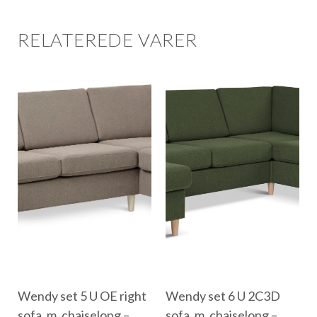
RELATEREDE VARER
Wendy set 5 U OE right
Wendy set 6 U 2C3D
sofa, m. chaiselong –
sofa, m. chaiselong –